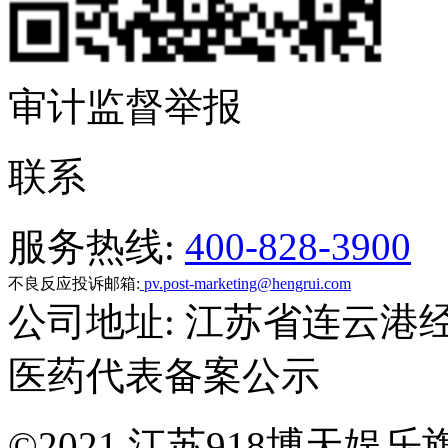
审计监督举报
联系
服务热线:
400-828-3900
不良反应投诉邮箱:
pv.post-marketing@hengrui.com
公司地址: 江苏省连云港
医药代表备案公示
©
2021 江苏918博天