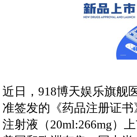
近日，918博天娱乐旗
准签发的《药品注册证书
注射液（20ml:266m