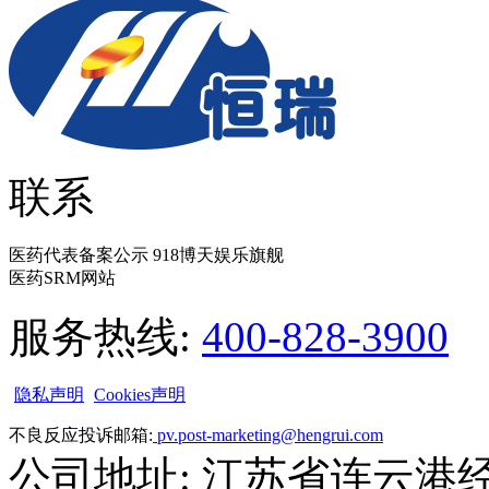
联系
医药代表备案公示 918博天娱乐旗舰
医药SRM网站
服务热线:
400-828-3900
隐私声明
Cookies声明
不良反应投诉邮箱:
pv.post-marketing@hengrui.com
公司地址: 江苏省连云港