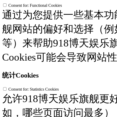
Consent for: Functional Cookies
通过为您提供一些基本功
舰网站的偏好和选择（例
等）来帮助918博天娱乐
Cookies可能会导致网
统计Cookies
Consent for: Statistics Cookies
允许918博天娱乐旗舰
如，哪些页面访问最多）