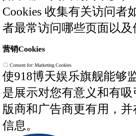
Cookies 收集有关访
者最常访问哪些页面以及
营销Cookies
Consent for: Marketing Cookies
使918博天娱乐旗舰能
是展示对您有意义和有吸
版商和广告商更有用，并
信息。