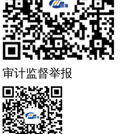
审计监督举报