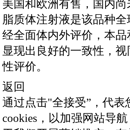
美国和欧洲有售，国内尚
脂质体注射液是该品种全
经全面体内外评价，本品
显现出良好的一致性，视
性评价。
返回
通过点击"全接受”，代
cookies，以加强网站