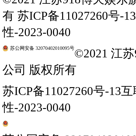
有 苏ICP备11027260号
性-2023-0040
苏公网安备 32070402010095号
©
2021 
公司 版权所有
苏ICP备11027260号-1
性-2023-0040