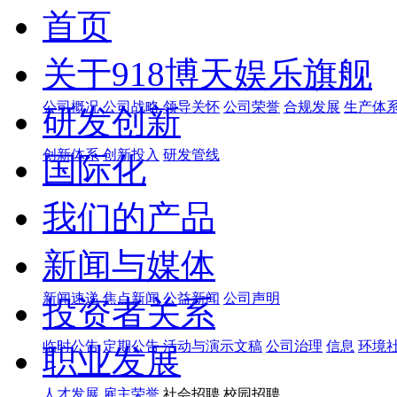
首页
关于918博天娱乐旗舰
公司概况
公司战略
领导关怀
公司荣誉
合规发展
生产体
研发创新
创新体系
创新投入
研发管线
国际化
我们的产品
新闻与媒体
新闻速递
焦点新闻
公益新闻
公司声明
投资者关系
临时公告
定期公告
活动与演示文稿
公司治理
信息
环境
职业发展
人才发展
雇主荣誉
社会招聘 校园招聘