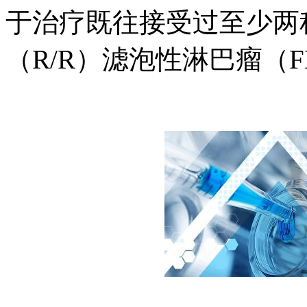
于治疗既往接受过至少两
（R/R）滤泡性淋巴瘤（