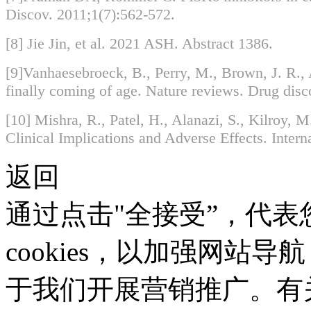
Discov. 2011;1(7):562-572.
[8] Jie Jin, et al. 2021 ASH. Abstract 1386.
[9]Vanhaesebroeck, B., Perry, M., Brown, J. R., 
finally coming of age. Nature reviews. Drug disc
[10] Mishra, R., Patel, H., Alanazi, S., Kilroy, M
Clinical Implications and Adverse Effects. Intern
返回
通过点击"全接受”，代
cookies，以加强网站
于我们开展营销推广。有关使